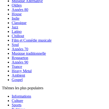
Musique Alternative
Oldies
Années 80
House
Indie
Classique
Jazz
Latino
Chillout
Film et Comédie musicale
Soul
Années 70
Musique traditionnelle
Reggaeton
Années 90
Trance
Heavy Metal
Ambient
Gospel
Thèmes les plus populaires
Informations
Culture
Sports