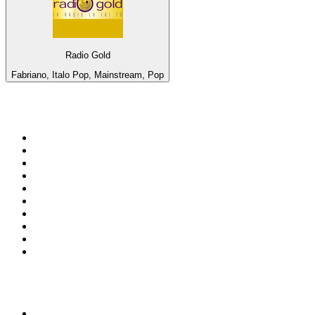
Radio Gold
Fabriano, Italo Pop, Mainstream, Pop
Top 100 sur
radio.fr
1
.
RMC Info Talk Sport
2
.
RTL
3
.
France Info
4
.
Europe 1
5
.
France Inter
6
.
Radio FREE DOM
7
.
NOSTALGIE
8
.
Tropiques FM
9
.
CHERIE FM
10
.
NRJ
Top 100 des podcasts en
France
1
.
LEGEND