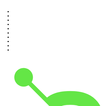
Top 100 des podcasts en
France
1
.
LEGEND
2
.
Les Grosses Têtes
3
.
L'After Foot
4
.
Hondelatte Raconte
5
.
Entrez dans l'Histoire
6
.
Les grands dossiers de l'Histoire par Franck Ferrand
7
.
L'Heure Du Crime
8
.
Transfert
9
.
HugoDécrypte - Actus et interviews
10
.
Small Talk - Konbini