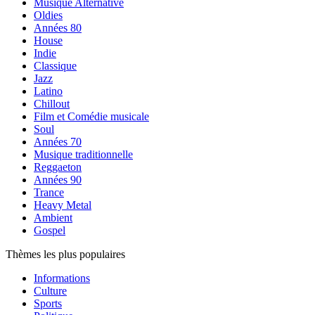
Musique Alternative
Oldies
Années 80
House
Indie
Classique
Jazz
Latino
Chillout
Film et Comédie musicale
Soul
Années 70
Musique traditionnelle
Reggaeton
Années 90
Trance
Heavy Metal
Ambient
Gospel
Thèmes les plus populaires
Informations
Culture
Sports