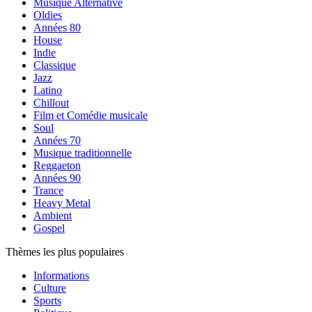
Musique Alternative
Oldies
Années 80
House
Indie
Classique
Jazz
Latino
Chillout
Film et Comédie musicale
Soul
Années 70
Musique traditionnelle
Reggaeton
Années 90
Trance
Heavy Metal
Ambient
Gospel
Thèmes les plus populaires
Informations
Culture
Sports