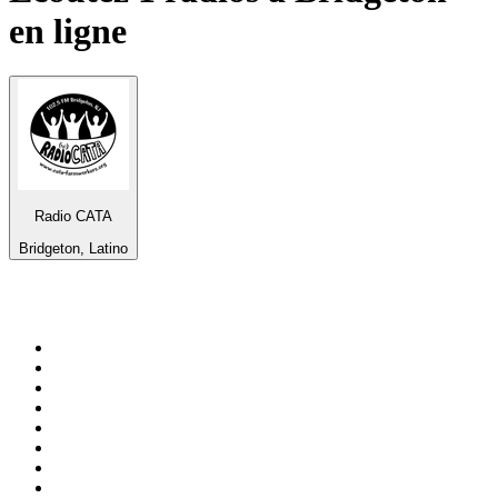
en ligne
Radio CATA
Bridgeton, Latino
Top 100 sur
radio.fr
1
.
RMC Info Talk Sport
2
.
RTL
3
.
France Info
4
.
Europe 1
5
.
France Inter
6
.
Radio FREE DOM
7
.
NOSTALGIE
8
.
Tropiques FM