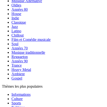
Musique Alternative
Oldies
Années 80
House
Indie
Classique
Jazz
Latino
Chillout
Film et Comédie musicale
Soul
Années 70
Musique traditionnelle
Reggaeton
Années 90
Trance
Heavy Metal
Ambient
Gospel
Thèmes les plus populaires
Informations
Culture
Sports