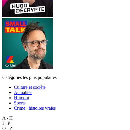
Catégories les plus populaires
Culture et société
Actualités
Humour
Sports
Crime : histoires vraies
A - H
I - P
Q - Z