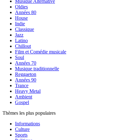
Musique Alternative
Oldies
Années 80
House
Indie
Classique
Jazz
Latino
Chillout
Film et Comédie musicale
Soul
Années 70
Musique traditionnelle
Reggaeton
Années 90
Trance
Heavy Metal
Ambient
Gospel
Thèmes les plus populaires
Informations
Culture
Sports