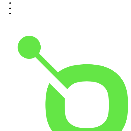
8
.
Transfert
9
.
HugoDécrypte - Actus et interviews
10
.
Small Talk - Konbini