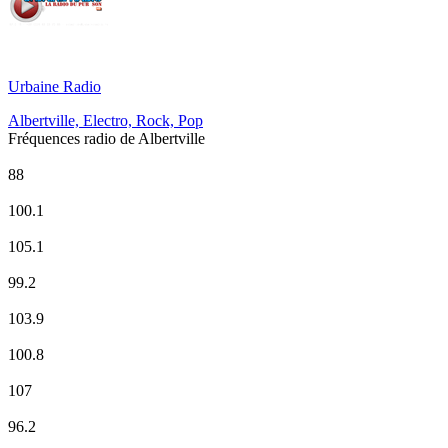
Urbaine Radio
Albertville, Electro, Rock, Pop
Fréquences radio de Albertville
Europe 1
88
France Culture
100.1
France Info
105.1
France Inter
99.2
ici Pays de Savoie
103.9
Montagne FM
100.8
M Radio
107
NOSTALGIE
96.2
NRJ