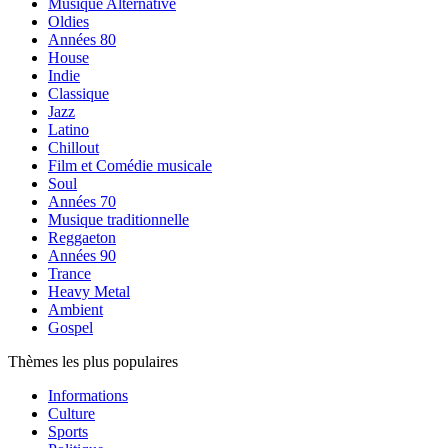
Musique Alternative
Oldies
Années 80
House
Indie
Classique
Jazz
Latino
Chillout
Film et Comédie musicale
Soul
Années 70
Musique traditionnelle
Reggaeton
Années 90
Trance
Heavy Metal
Ambient
Gospel
Thèmes les plus populaires
Informations
Culture
Sports