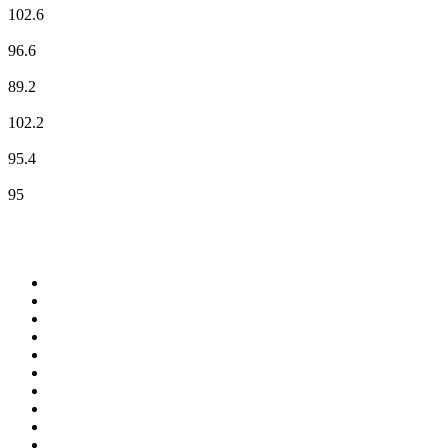
102.6
Oxygene Radio
96.6
Radio Mont-Blanc
89.2
RCF
102.2
RIRE & CHANSONS
95.4
RMC Info Talk Sport
95
Top 100 sur
radio.fr
1
.
RTL
2
.
RMC Info Talk Sport
3
.
France Info
4
.
Europe 1
5
.
France Inter
6
.
Radio FREE DOM
7
.
NOSTALGIE
8
.
Tropiques FM
9
.
CHERIE FM
10
.
RTL2