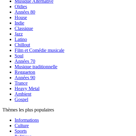
Musique Alternative
Oldies
Années 80
House
Indie
Classique
Jazz
Latino
Chillout
Film et Comédie musicale
Soul
Années 70
Musique traditionnelle
Reggaeton
Années 90
Trance
Heavy Metal
Ambient
Gospel
Thèmes les plus populaires
Informations
Culture
Sports