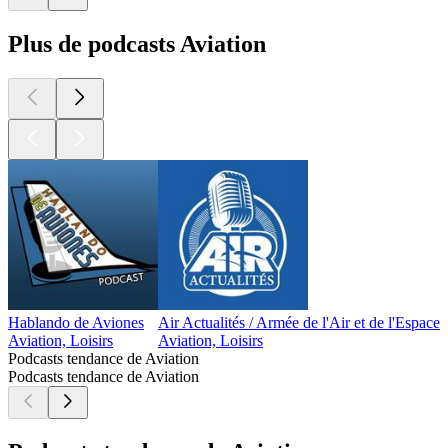
Plus de podcasts Aviation
Hablando de Aviones
Air Actualités / Armée de l'Air et de l'Espace
C
Aviation, Loisirs
Aviation, Loisirs
A
Podcasts tendance de Aviation
Podcasts tendance de Aviation