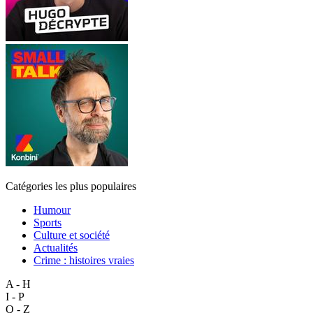
Catégories les plus populaires
Humour
Sports
Culture et société
Actualités
Crime : histoires vraies
A - H
I - P
Q - Z