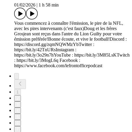
01/02/2026
|
1 h 58 min
Vous commencez à connaître l'émission, le pire de la NFL,
avec les pires intervenants (c'est faux)Doug et les frères
Grosjean sont reçus dans l'antre du Lion Guilty pour votre
émission préférée!Bonne écoute, et vive le football!Discord :
https://discord.gg/zqmNQWMzYbTwitter :
https://bit.ly/42TnURsInstagram :
https://bit.ly/3o29n7hYouTube : https://bit.ly/3M85LsKTwitch
: https://bit.ly/3MogL6q Facebook :
https://www.facebook.com/lefrontofficepodcast
1
2
3
4
5
6
7