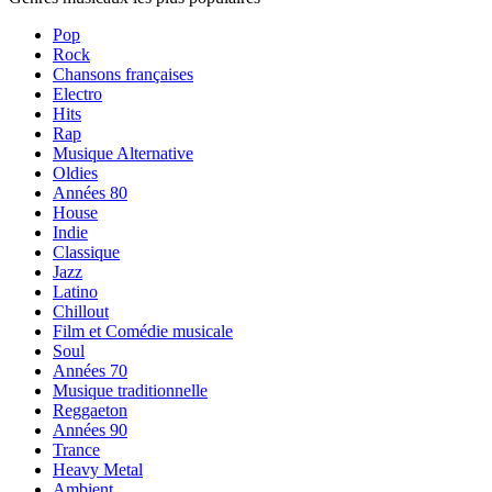
Pop
Rock
Chansons françaises
Electro
Hits
Rap
Musique Alternative
Oldies
Années 80
House
Indie
Classique
Jazz
Latino
Chillout
Film et Comédie musicale
Soul
Années 70
Musique traditionnelle
Reggaeton
Années 90
Trance
Heavy Metal
Ambient