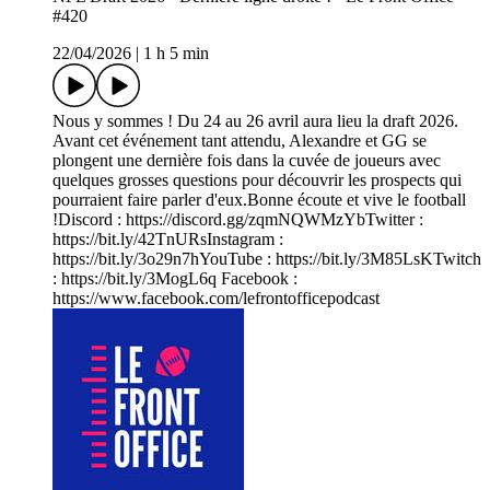
#420
22/04/2026
|
1 h 5 min
Nous y sommes ! Du 24 au 26 avril aura lieu la draft 2026.
Avant cet événement tant attendu, Alexandre et GG se
plongent une dernière fois dans la cuvée de joueurs avec
quelques grosses questions pour découvrir les prospects qui
pourraient faire parler d'eux.Bonne écoute et vive le football
!Discord : https://discord.gg/zqmNQWMzYbTwitter :
https://bit.ly/42TnURsInstagram :
https://bit.ly/3o29n7hYouTube : https://bit.ly/3M85LsKTwitch
: https://bit.ly/3MogL6q Facebook :
https://www.facebook.com/lefrontofficepodcast