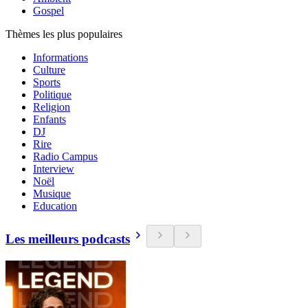
Gospel
Thèmes les plus populaires
Informations
Culture
Sports
Politique
Religion
Enfants
DJ
Rire
Radio Campus
Interview
Noël
Musique
Education
Les meilleurs podcasts