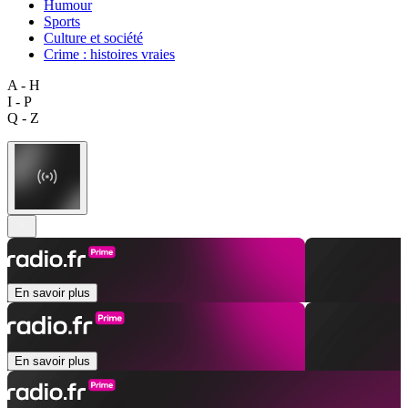
Humour
Sports
Culture et société
Crime : histoires vraies
A - H
I - P
Q - Z
En savoir plus
En savoir plus