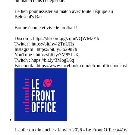
du match dans cet épisode.
Le lien pour assister au match avec toute l'équipe au
Beluschi's Bar
Bonne écoute et vive le football !
Discord : https://discord.gg/zqmNQWMzYb
Twitter : https://bit.ly/42TnURs
Instagram : https://bit.ly/3o29n7h
YouTube : https://bit.ly/3M85LsK
Twitch : https://bit.ly/3MogL6q
Facebook : https://www.facebook.com/lefrontofficepodcast
L'enfer du dimanche - Janvier 2026 - Le Front Office #416