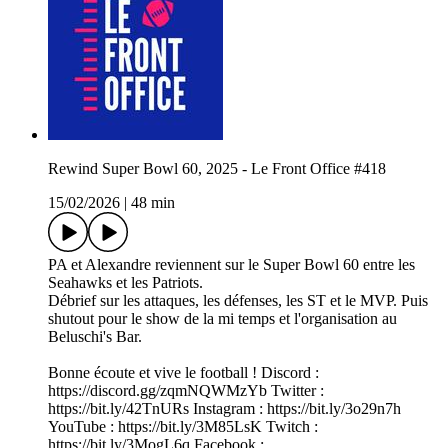
Rewind Super Bowl 60, 2025 - Le Front Office #418
15/02/2026
|
48 min
PA et Alexandre reviennent sur le Super Bowl 60 entre les
Seahawks et les Patriots.
Débrief sur les attaques, les défenses, les ST et le MVP. Puis
shutout pour le show de la mi temps et l'organisation au
Beluschi's Bar.
Bonne écoute et vive le football ! Discord :
https://discord.gg/zqmNQWMzYb Twitter :
https://bit.ly/42TnURs Instagram : https://bit.ly/3o29n7h
YouTube : https://bit.ly/3M85LsK Twitch :
https://bit.ly/3MogL6q Facebook :