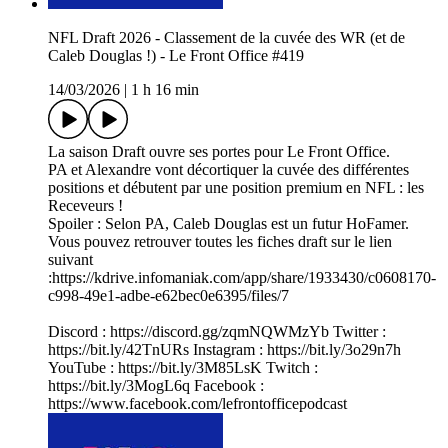
NFL Draft 2026 - Classement de la cuvée des WR (et de
Caleb Douglas !) - Le Front Office #419
14/03/2026
|
1 h 16 min
La saison Draft ouvre ses portes pour Le Front Office.
PA et Alexandre vont décortiquer la cuvée des différentes
positions et débutent par une position premium en NFL : les
Receveurs !
Spoiler : Selon PA, Caleb Douglas est un futur HoFamer.
Vous pouvez retrouver toutes les fiches draft sur le lien
suivant
:https://kdrive.infomaniak.com/app/share/1933430/c0608170-
c998-49e1-adbe-e62bec0e6395/files/7
Discord : https://discord.gg/zqmNQWMzYb Twitter :
https://bit.ly/42TnURs Instagram : https://bit.ly/3o29n7h
YouTube : https://bit.ly/3M85LsK Twitch :
https://bit.ly/3MogL6q Facebook :
https://www.facebook.com/lefrontofficepodcast