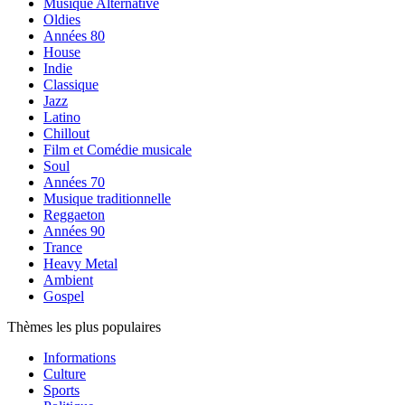
Musique Alternative
Oldies
Années 80
House
Indie
Classique
Jazz
Latino
Chillout
Film et Comédie musicale
Soul
Années 70
Musique traditionnelle
Reggaeton
Années 90
Trance
Heavy Metal
Ambient
Gospel
Thèmes les plus populaires
Informations
Culture
Sports