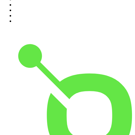
2
.
NRJ
3
.
EUROPE 2
4
.
RCI Guadeloupe
5
.
RMC Info Talk Sport