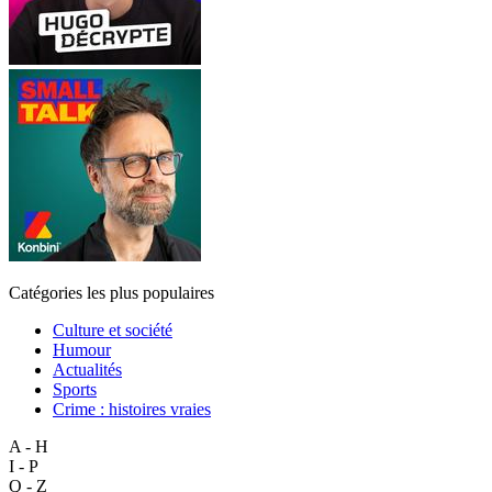
Catégories les plus populaires
Culture et société
Humour
Actualités
Sports
Crime : histoires vraies
A - H
I - P
Q - Z