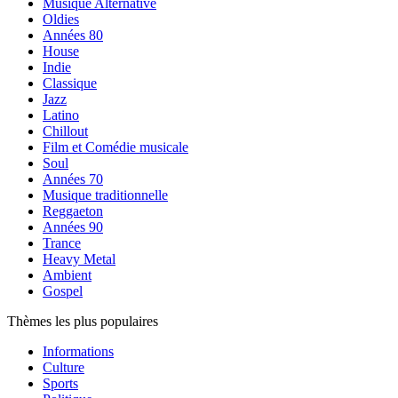
Musique Alternative
Oldies
Années 80
House
Indie
Classique
Jazz
Latino
Chillout
Film et Comédie musicale
Soul
Années 70
Musique traditionnelle
Reggaeton
Années 90
Trance
Heavy Metal
Ambient
Gospel
Thèmes les plus populaires
Informations
Culture
Sports