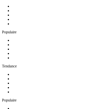
1
.
Skyrock
2
.
RTL
3
.
NOSTALGIE
4
.
RTL2
5
.
CHERIE FM
Populaire
1
.
Radio FREE DOM
2
.
NRJ
3
.
EUROPE 2
4
.
RCI Guadeloupe
5
.
RMC Info Talk Sport
Tendance
1
.
Skyrock
2
.
RTL
3
.
NOSTALGIE
4
.
RTL2
5
.
CHERIE FM
Populaire
1
.
Radio FREE DOM