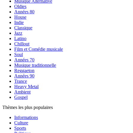
Musique Alternative
Oldies
Années 80
House
Indie
Classique
Jazz
Latino
Chillout
Film et Comédie musicale
Soul
Années 70
Musique traditionnelle
Reggaeton
Années 90
Trance
Heavy Metal
Ambient
Gospel
Thèmes les plus populaires
Informations
Culture
Sports