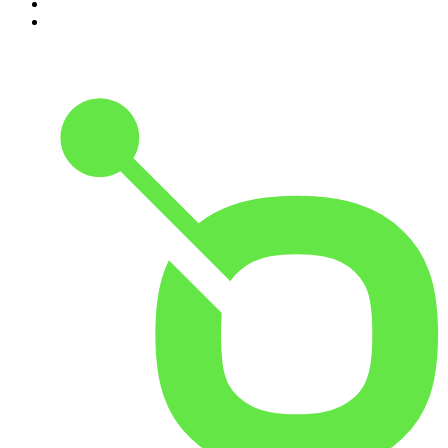
9
.
HugoDécrypte - Actus et interviews
10
.
Small Talk - Konbini