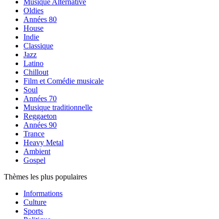
Musique Alternative
Oldies
Années 80
House
Indie
Classique
Jazz
Latino
Chillout
Film et Comédie musicale
Soul
Années 70
Musique traditionnelle
Reggaeton
Années 90
Trance
Heavy Metal
Ambient
Gospel
Thèmes les plus populaires
Informations
Culture
Sports