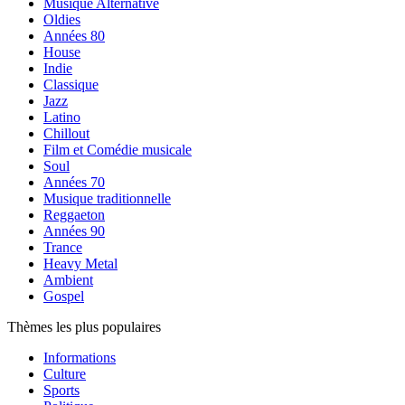
Musique Alternative
Oldies
Années 80
House
Indie
Classique
Jazz
Latino
Chillout
Film et Comédie musicale
Soul
Années 70
Musique traditionnelle
Reggaeton
Années 90
Trance
Heavy Metal
Ambient
Gospel
Thèmes les plus populaires
Informations
Culture
Sports