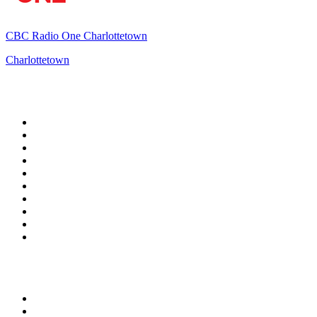
CBC Radio One Charlottetown
Charlottetown
Top 100 sur
radio.fr
1
.
RMC Info Talk Sport
2
.
RTL
3
.
France Info
4
.
Europe 1
5
.
France Inter
6
.
Radio FREE DOM
7
.
NOSTALGIE
8
.
Tropiques FM
9
.
CHERIE FM
10
.
RTL2
Top 100 des podcasts en
France
1
.
LEGEND
2
.
Les Grosses Têtes