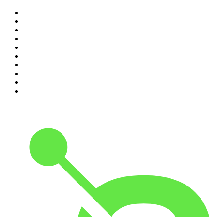
1
.
LEGEND
2
.
Les Grosses Têtes
3
.
L'After Foot
4
.
Hondelatte Raconte
5
.
Entrez dans l'Histoire
6
.
Les grands dossiers de l'Histoire par Franck Ferrand
7
.
L'Heure Du Crime
8
.
Crime story
9
.
HugoDécrypte - Actus et interviews
10
.
Small Talk - Konbini