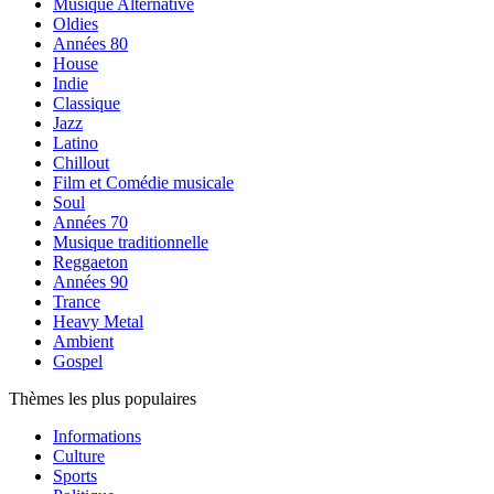
Musique Alternative
Oldies
Années 80
House
Indie
Classique
Jazz
Latino
Chillout
Film et Comédie musicale
Soul
Années 70
Musique traditionnelle
Reggaeton
Années 90
Trance
Heavy Metal
Ambient
Gospel
Thèmes les plus populaires
Informations
Culture
Sports