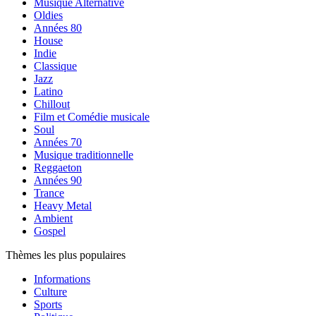
Musique Alternative
Oldies
Années 80
House
Indie
Classique
Jazz
Latino
Chillout
Film et Comédie musicale
Soul
Années 70
Musique traditionnelle
Reggaeton
Années 90
Trance
Heavy Metal
Ambient
Gospel
Thèmes les plus populaires
Informations
Culture
Sports