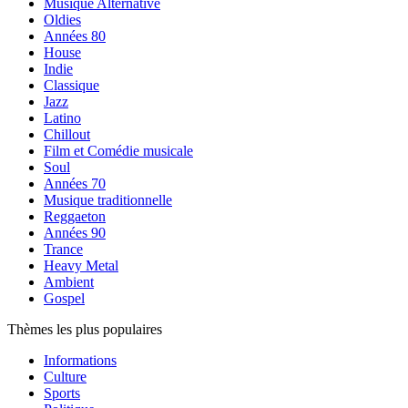
Musique Alternative
Oldies
Années 80
House
Indie
Classique
Jazz
Latino
Chillout
Film et Comédie musicale
Soul
Années 70
Musique traditionnelle
Reggaeton
Années 90
Trance
Heavy Metal
Ambient
Gospel
Thèmes les plus populaires
Informations
Culture
Sports