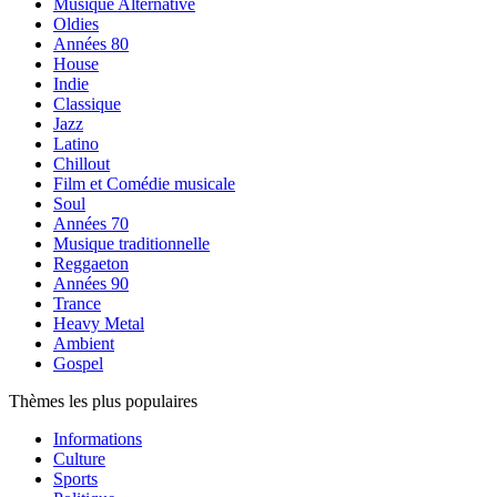
Musique Alternative
Oldies
Années 80
House
Indie
Classique
Jazz
Latino
Chillout
Film et Comédie musicale
Soul
Années 70
Musique traditionnelle
Reggaeton
Années 90
Trance
Heavy Metal
Ambient
Gospel
Thèmes les plus populaires
Informations
Culture
Sports