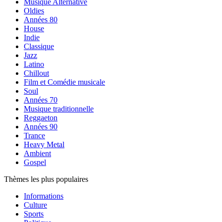
Musique Alternative
Oldies
Années 80
House
Indie
Classique
Jazz
Latino
Chillout
Film et Comédie musicale
Soul
Années 70
Musique traditionnelle
Reggaeton
Années 90
Trance
Heavy Metal
Ambient
Gospel
Thèmes les plus populaires
Informations
Culture
Sports