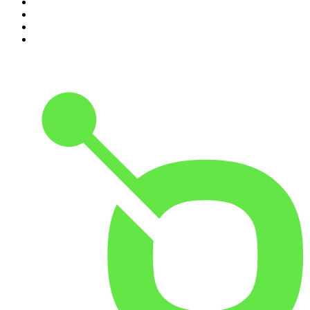
7
.
L'Heure Du Crime
8
.
Crime story
9
.
HugoDécrypte - Actus et interviews
10
.
Small Talk - Konbini