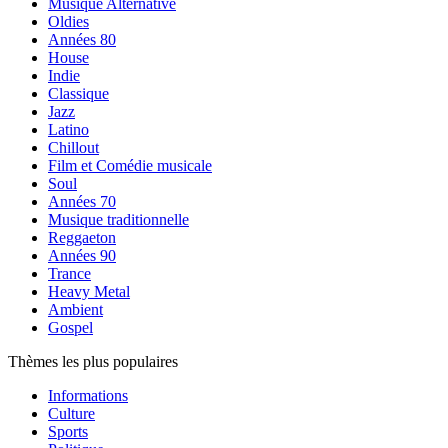
Musique Alternative
Oldies
Années 80
House
Indie
Classique
Jazz
Latino
Chillout
Film et Comédie musicale
Soul
Années 70
Musique traditionnelle
Reggaeton
Années 90
Trance
Heavy Metal
Ambient
Gospel
Thèmes les plus populaires
Informations
Culture
Sports