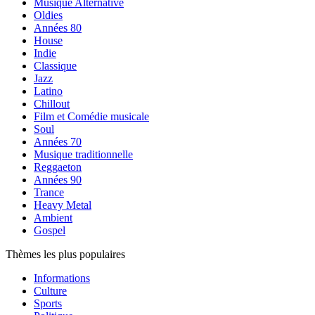
Musique Alternative
Oldies
Années 80
House
Indie
Classique
Jazz
Latino
Chillout
Film et Comédie musicale
Soul
Années 70
Musique traditionnelle
Reggaeton
Années 90
Trance
Heavy Metal
Ambient
Gospel
Thèmes les plus populaires
Informations
Culture
Sports