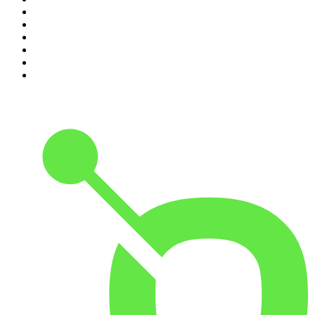
5
.
Entrez dans l'Histoire
6
.
Les grands dossiers de l'Histoire par Franck Ferrand
7
.
L'Heure Du Crime
8
.
Transfert
9
.
HugoDécrypte - Actus et interviews
10
.
Small Talk - Konbini