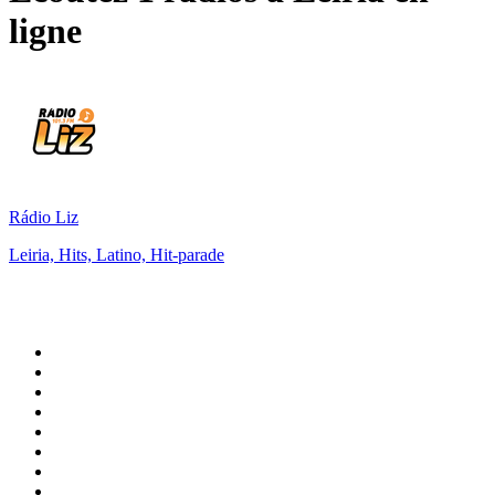
ligne
Rádio Liz
Leiria, Hits, Latino, Hit-parade
Top 100 sur
radio.fr
1
.
RTL
2
.
RMC Info Talk Sport
3
.
France Info
4
.
Europe 1
5
.
France Inter
6
.
Radio FREE DOM
7
.
NOSTALGIE
8
.
Tropiques FM