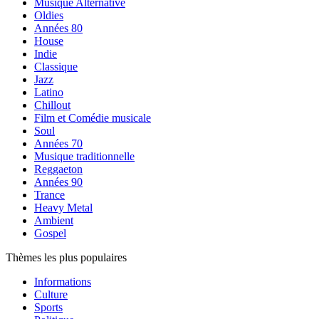
Musique Alternative
Oldies
Années 80
House
Indie
Classique
Jazz
Latino
Chillout
Film et Comédie musicale
Soul
Années 70
Musique traditionnelle
Reggaeton
Années 90
Trance
Heavy Metal
Ambient
Gospel
Thèmes les plus populaires
Informations
Culture
Sports