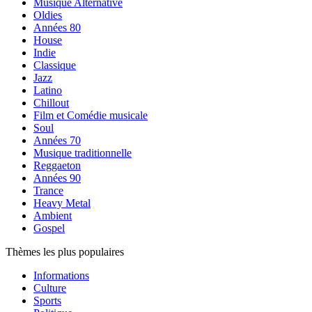
Musique Alternative
Oldies
Années 80
House
Indie
Classique
Jazz
Latino
Chillout
Film et Comédie musicale
Soul
Années 70
Musique traditionnelle
Reggaeton
Années 90
Trance
Heavy Metal
Ambient
Gospel
Thèmes les plus populaires
Informations
Culture
Sports