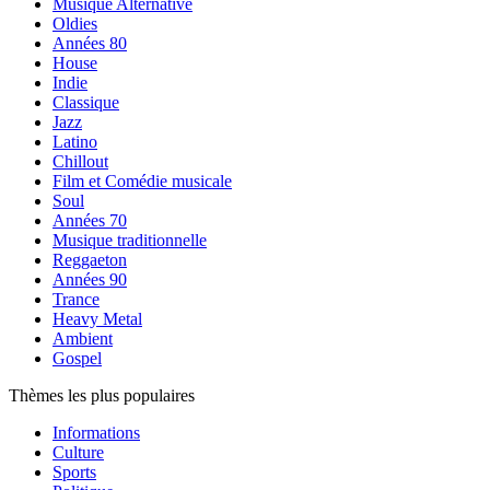
Musique Alternative
Oldies
Années 80
House
Indie
Classique
Jazz
Latino
Chillout
Film et Comédie musicale
Soul
Années 70
Musique traditionnelle
Reggaeton
Années 90
Trance
Heavy Metal
Ambient
Gospel
Thèmes les plus populaires
Informations
Culture
Sports