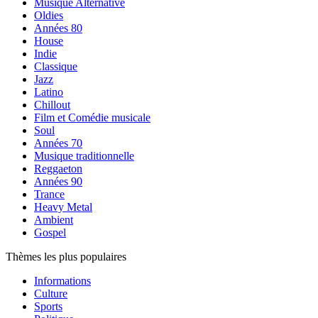
Musique Alternative
Oldies
Années 80
House
Indie
Classique
Jazz
Latino
Chillout
Film et Comédie musicale
Soul
Années 70
Musique traditionnelle
Reggaeton
Années 90
Trance
Heavy Metal
Ambient
Gospel
Thèmes les plus populaires
Informations
Culture
Sports