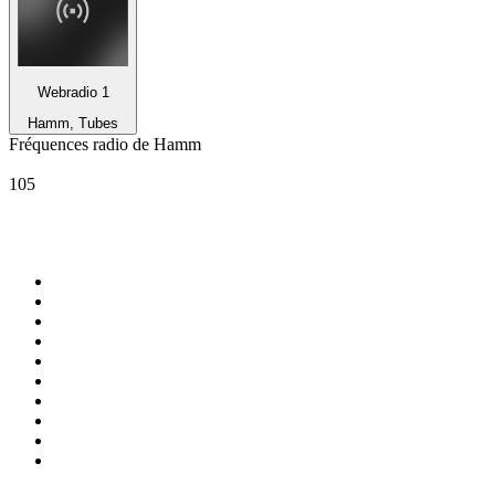
Webradio 1
Hamm, Tubes
Fréquences radio de Hamm
Radio Lippewelle Hamm
105
Top 100 sur
radio.fr
1
.
RMC Info Talk Sport
2
.
RTL
3
.
France Info
4
.
Europe 1
5
.
France Inter
6
.
Radio FREE DOM
7
.
NOSTALGIE
8
.
Tropiques FM
9
.
CHERIE FM
10
.
NRJ