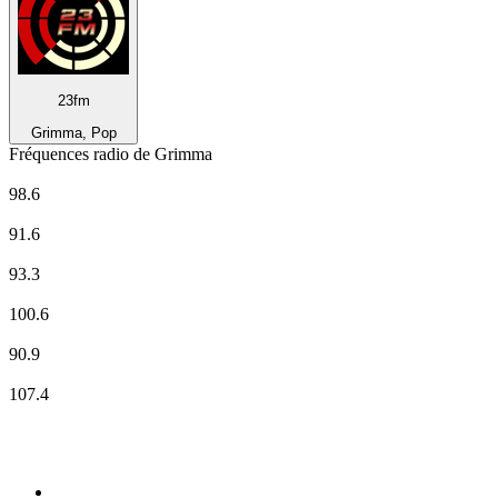
23fm
Grimma, Pop
Fréquences radio de Grimma
apollo radio))) - Dresden
98.6
Deutschlandfunk Kultur
91.6
ENERGY Sachsen
93.3
MDR Aktuell
100.6
Radio Leipzig
90.9
RSA RADIO
107.4
Top 100 sur
radio.fr
1
.
RMC Info Talk Sport