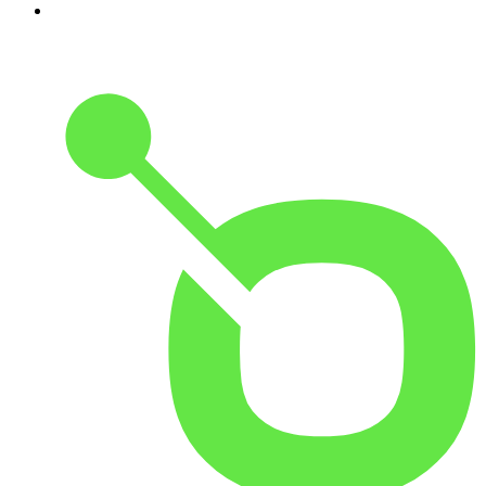
10
.
Small Talk - Konbini