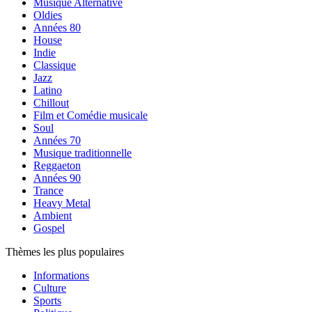
Musique Alternative
Oldies
Années 80
House
Indie
Classique
Jazz
Latino
Chillout
Film et Comédie musicale
Soul
Années 70
Musique traditionnelle
Reggaeton
Années 90
Trance
Heavy Metal
Ambient
Gospel
Thèmes les plus populaires
Informations
Culture
Sports