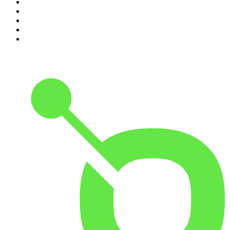
6
.
Les grands dossiers de l'Histoire par Franck Ferrand
7
.
L'Heure Du Crime
8
.
Transfert
9
.
HugoDécrypte - Actus et interviews
10
.
Small Talk - Konbini