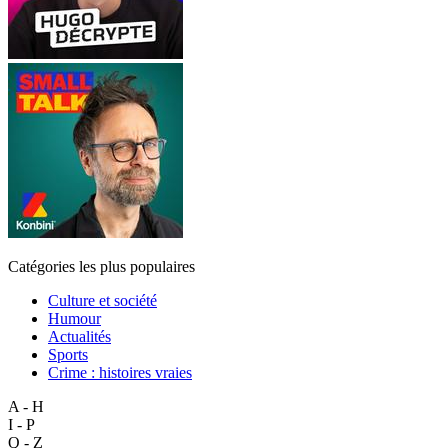
Catégories les plus populaires
Culture et société
Humour
Actualités
Sports
Crime : histoires vraies
A - H
I - P
Q - Z