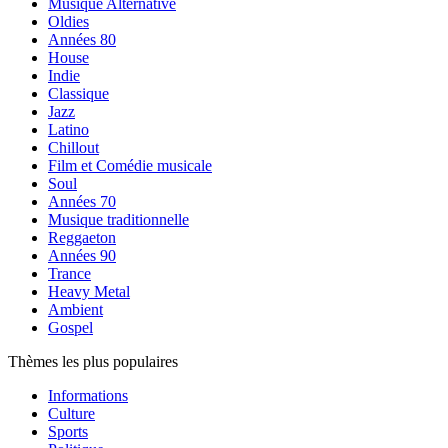
Musique Alternative
Oldies
Années 80
House
Indie
Classique
Jazz
Latino
Chillout
Film et Comédie musicale
Soul
Années 70
Musique traditionnelle
Reggaeton
Années 90
Trance
Heavy Metal
Ambient
Gospel
Thèmes les plus populaires
Informations
Culture
Sports