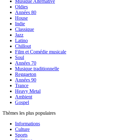
Musique Alternative
Oldies
Années 80
House
Indie
Classique
Jazz
Latino
Chillout
Film et Comédie musicale
Soul
Années 70
Musique traditionnelle
Reggaeton
Années 90
Trance
Heavy Metal
Ambient
Gospel
Thèmes les plus populaires
Informations
Culture
Sports