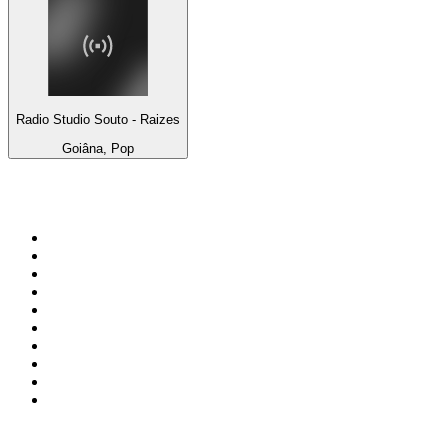
Radio Studio Souto - Raizes
Goiâna, Pop
Top 100 sur
radio.fr
1
.
RTL
2
.
RMC Info Talk Sport
3
.
France Info
4
.
Europe 1
5
.
France Inter
6
.
Radio FREE DOM
7
.
NOSTALGIE
8
.
Tropiques FM
9
.
CHERIE FM
10
.
RTL2
Top 100 des podcasts en
France