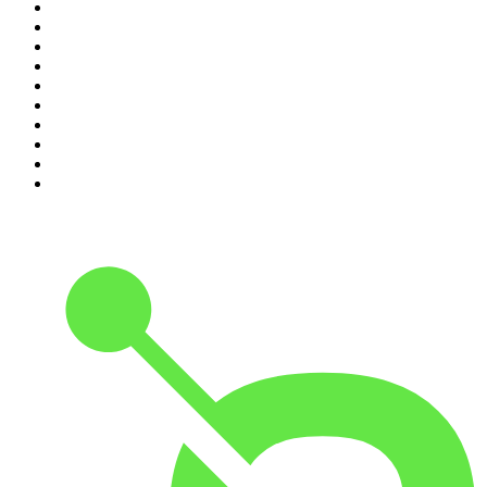
1
.
LEGEND
2
.
Les Grosses Têtes
3
.
L'After Foot
4
.
Hondelatte Raconte
5
.
Entrez dans l'Histoire
6
.
Les grands dossiers de l'Histoire par Franck Ferrand
7
.
L'Heure Du Crime
8
.
Transfert
9
.
HugoDécrypte - Actus et interviews
10
.
Small Talk - Konbini