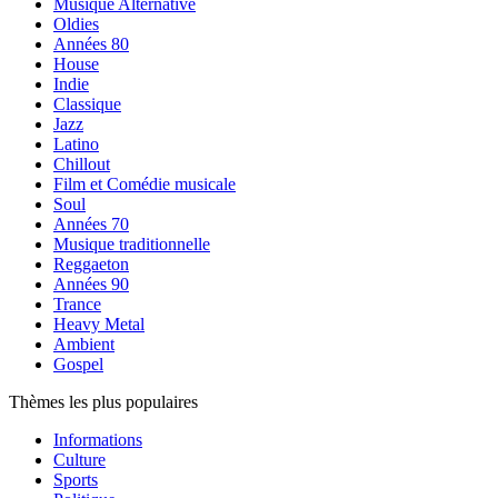
Musique Alternative
Oldies
Années 80
House
Indie
Classique
Jazz
Latino
Chillout
Film et Comédie musicale
Soul
Années 70
Musique traditionnelle
Reggaeton
Années 90
Trance
Heavy Metal
Ambient
Gospel
Thèmes les plus populaires
Informations
Culture
Sports