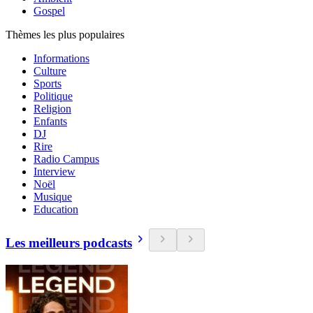
Gospel
Thèmes les plus populaires
Informations
Culture
Sports
Politique
Religion
Enfants
DJ
Rire
Radio Campus
Interview
Noël
Musique
Education
Les meilleurs podcasts