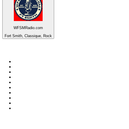
WFSMRadio.com
Fort Smith, Classique, Rock
Top 100 sur
radio.fr
1
.
RMC Info Talk Sport
2
.
RTL
3
.
France Info
4
.
Europe 1
5
.
Radio FREE DOM
6
.
France Inter
7
.
NOSTALGIE
8
.
Tropiques FM
9
.
CHERIE FM
10
.
NRJ
Top 100 des podcasts en
France