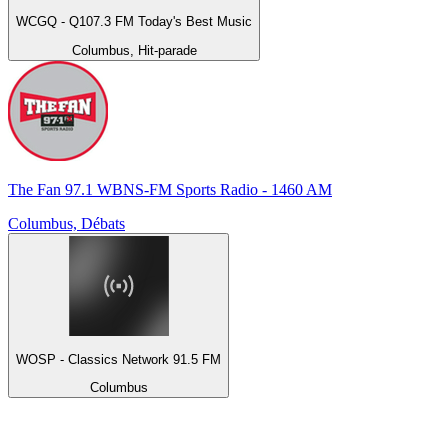
WCGQ - Q107.3 FM Today's Best Music
Columbus, Hit-parade
The Fan 97.1 WBNS-FM Sports Radio - 1460 AM
Columbus, Débats
WOSP - Classics Network 91.5 FM
Columbus
Top 100 sur
radio.fr