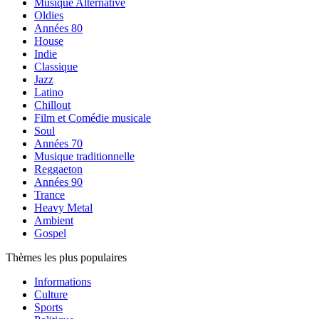
Musique Alternative
Oldies
Années 80
House
Indie
Classique
Jazz
Latino
Chillout
Film et Comédie musicale
Soul
Années 70
Musique traditionnelle
Reggaeton
Années 90
Trance
Heavy Metal
Ambient
Gospel
Thèmes les plus populaires
Informations
Culture
Sports