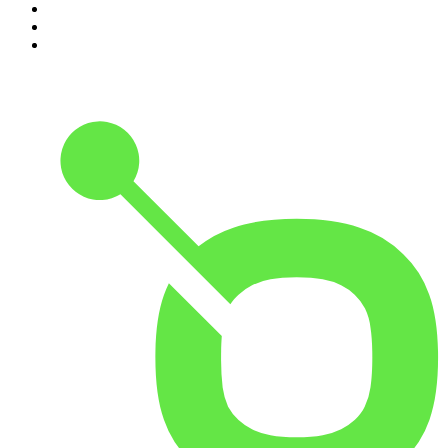
8
.
Transfert
9
.
HugoDécrypte - Actus et interviews
10
.
Small Talk - Konbini