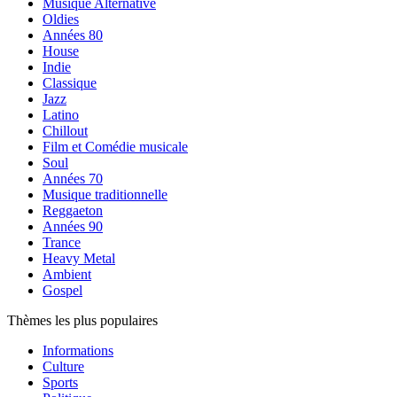
Musique Alternative
Oldies
Années 80
House
Indie
Classique
Jazz
Latino
Chillout
Film et Comédie musicale
Soul
Années 70
Musique traditionnelle
Reggaeton
Années 90
Trance
Heavy Metal
Ambient
Gospel
Thèmes les plus populaires
Informations
Culture
Sports