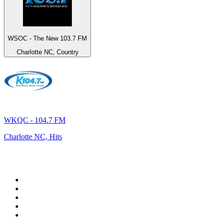
WSOC - The New 103.7 FM
Charlotte NC, Country
WKQC - 104.7 FM
Charlotte NC, Hits
Top 100 sur
radio.fr
1
.
RMC Info Talk Sport
2
.
RTL
3
.
France Info
4
.
Europe 1
5
.
France Inter