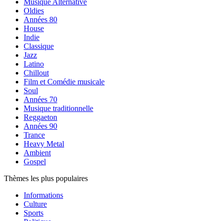
Musique Alternative
Oldies
Années 80
House
Indie
Classique
Jazz
Latino
Chillout
Film et Comédie musicale
Soul
Années 70
Musique traditionnelle
Reggaeton
Années 90
Trance
Heavy Metal
Ambient
Gospel
Thèmes les plus populaires
Informations
Culture
Sports