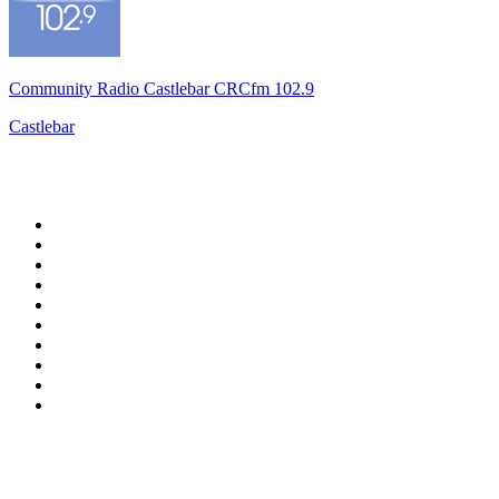
Community Radio Castlebar CRCfm 102.9
Castlebar
Top 100 sur
radio.fr
1
.
RTL
2
.
RMC Info Talk Sport
3
.
France Info
4
.
Europe 1
5
.
France Inter
6
.
Radio FREE DOM
7
.
NOSTALGIE
8
.
Tropiques FM
9
.
CHERIE FM
10
.
RTL2
Top 100 des podcasts en
France