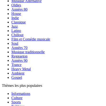
Musique Alternative
Oldies
Années 80
House
Indie
Classique
Jazz
Latino
Chillout
Film et Comédie musicale
Soul
Années 70
Musique traditionnelle
Reggaeton
Années 90
Trance
Heavy Metal
Ambient
Gospel
Thèmes les plus populaires
Informations
Culture
Sports