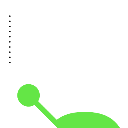
Top 100 des podcasts en
France
1
.
LEGEND
2
.
Les Grosses Têtes
3
.
L'After Foot
4
.
Hondelatte Raconte
5
.
Entrez dans l'Histoire
6
.
L'Heure Du Crime
7
.
Les grands dossiers de l'Histoire par Franck Ferrand
8
.
Transfert
9
.
HugoDécrypte - Actus et interviews
10
.
Small Talk - Konbini