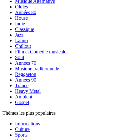
Musique Alternative
Oldies
Années 80
House
Indie
Classique
Jazz
Latino
Chillout
Film et Comédie musicale
Soul
Années 70
Musique traditionnelle
Reggaeton
Années 90
Trance
Heavy Metal
Ambient
Gospel
Thèmes les plus populaires
Informations
Culture
Sports