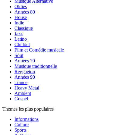
Musique Alternative
Oldies
Années 80
House
Indie
Classique
Jazz
Latino
Chillout
Film et Comédie musicale
Soul
Années 70
Musique traditionnelle
Reggaeton
Années 90
Trance
Heavy Metal
Ambient
Gospel
Thèmes les plus populaires
Informations
Culture
Sports