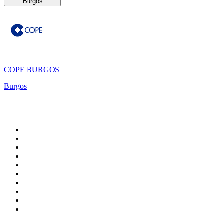
Burgos
COPE BURGOS
Burgos
Top 100 sur
radio.fr
1
.
RMC Info Talk Sport
2
.
RTL
3
.
France Info
4
.
Europe 1
5
.
France Inter
6
.
Radio FREE DOM
7
.
NOSTALGIE
8
.
Tropiques FM
9
.
CHERIE FM
10
.
RTL2