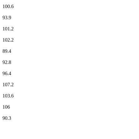
Fun Radio
100.6
ici Orléans
93.9
NOSTALGIE
101.2
NRJ
102.2
Plus FM
89.4
Radio Classique
92.8
RCF
96.4
RMC Info Talk Sport
107.2
RTL
103.6
RTL2
106
Vibration
90.3
Top 100 sur
radio.fr