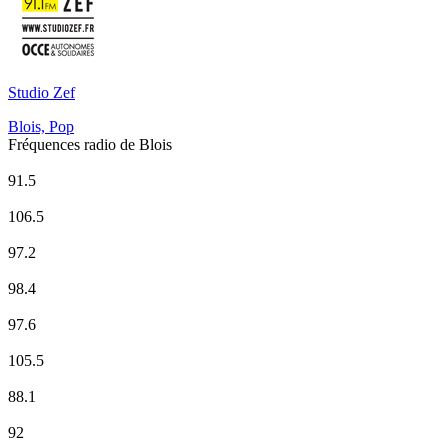
Studio Zef
Blois, Pop
Fréquences radio de Blois
CHERIE FM
91.5
Europe 1
106.5
EUROPE 2
97.2
FORUM
98.4
France Culture
97.6
France Info
105.5
France Inter
88.1
France Musique
92