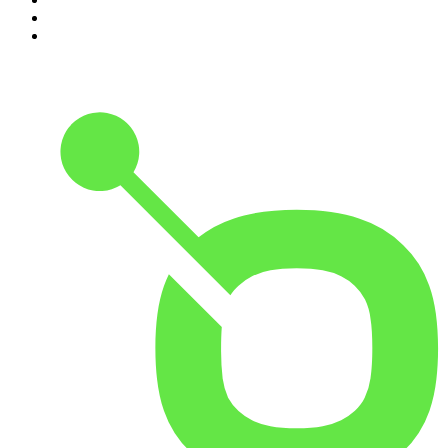
9
.
HugoDécrypte - Actus et interviews
10
.
Small Talk - Konbini