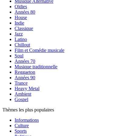
Musique Alternative
Oldies
Années 80
House
Indie
Classique
Jazz
Latino
Chillout
Film et Comédie musicale
Soul
Années 70
Musique traditionnelle
Reggaeton
Années 90
Trance
Heavy Metal
Ambient
Gospel
Thèmes les plus populaires
Informations
Culture
Sports