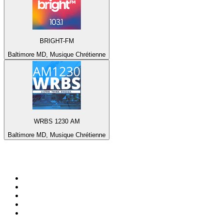
BRIGHT-FM
Baltimore MD, Musique Chrétienne
WRBS 1230 AM
Baltimore MD, Musique Chrétienne
Top 100 sur
radio.fr
1
.
RMC Info Talk Sport
2
.
RTL
3
.
France Info
4
.
Europe 1
5
.
France Inter