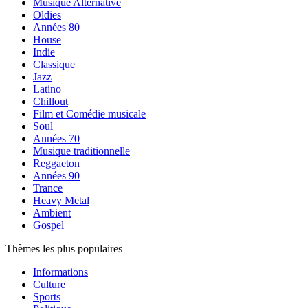
Musique Alternative
Oldies
Années 80
House
Indie
Classique
Jazz
Latino
Chillout
Film et Comédie musicale
Soul
Années 70
Musique traditionnelle
Reggaeton
Années 90
Trance
Heavy Metal
Ambient
Gospel
Thèmes les plus populaires
Informations
Culture
Sports