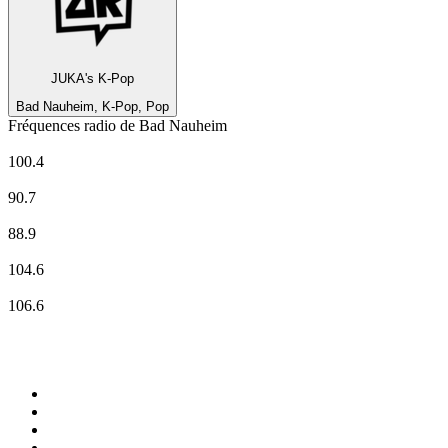
JUKA's K-Pop
Bad Nauheim, K-Pop, Pop
Fréquences radio de Bad Nauheim
80er-Radio harmony
100.4
ENERGY Rhein-Main
90.7
hr-iNFO
88.9
planet radio
104.6
RADIO BOB! national
106.6
Top 100 sur
radio.fr
1
.
RTL
2
.
RMC Info Talk Sport
3
.
France Info
4
.
Europe 1