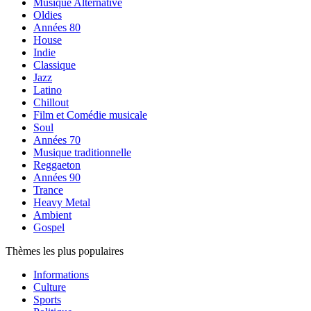
Musique Alternative
Oldies
Années 80
House
Indie
Classique
Jazz
Latino
Chillout
Film et Comédie musicale
Soul
Années 70
Musique traditionnelle
Reggaeton
Années 90
Trance
Heavy Metal
Ambient
Gospel
Thèmes les plus populaires
Informations
Culture
Sports