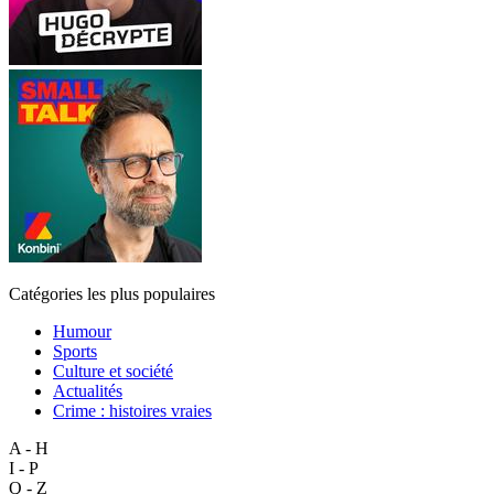
Catégories les plus populaires
Humour
Sports
Culture et société
Actualités
Crime : histoires vraies
A - H
I - P
Q - Z