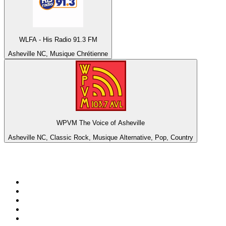
WLFA - His Radio 91.3 FM
Asheville NC, Musique Chrétienne
WPVM The Voice of Asheville
Asheville NC, Classic Rock, Musique Alternative, Pop, Country
Top 100 sur
radio.fr
1
.
RTL
2
.
RMC Info Talk Sport
3
.
France Info
4
.
Europe 1
5
.
France Inter