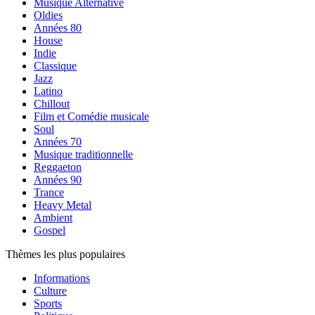
Musique Alternative
Oldies
Années 80
House
Indie
Classique
Jazz
Latino
Chillout
Film et Comédie musicale
Soul
Années 70
Musique traditionnelle
Reggaeton
Années 90
Trance
Heavy Metal
Ambient
Gospel
Thèmes les plus populaires
Informations
Culture
Sports