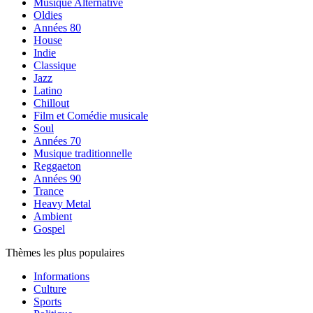
Musique Alternative
Oldies
Années 80
House
Indie
Classique
Jazz
Latino
Chillout
Film et Comédie musicale
Soul
Années 70
Musique traditionnelle
Reggaeton
Années 90
Trance
Heavy Metal
Ambient
Gospel
Thèmes les plus populaires
Informations
Culture
Sports