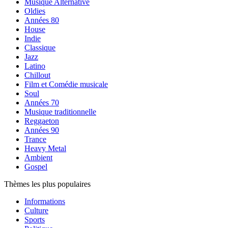
Musique Alternative
Oldies
Années 80
House
Indie
Classique
Jazz
Latino
Chillout
Film et Comédie musicale
Soul
Années 70
Musique traditionnelle
Reggaeton
Années 90
Trance
Heavy Metal
Ambient
Gospel
Thèmes les plus populaires
Informations
Culture
Sports