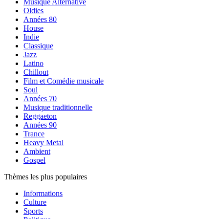
Musique Alternative
Oldies
Années 80
House
Indie
Classique
Jazz
Latino
Chillout
Film et Comédie musicale
Soul
Années 70
Musique traditionnelle
Reggaeton
Années 90
Trance
Heavy Metal
Ambient
Gospel
Thèmes les plus populaires
Informations
Culture
Sports