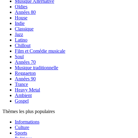
Musique Alternative
Oldies
Années 80
House
Indie
Classique
Jazz
Latino
Chillout
Film et Comédie musicale
Soul
Années 70
Musique traditionnelle
Reggaeton
Années 90
Trance
Heavy Metal
Ambient
Gospel
Thèmes les plus populaires
Informations
Culture
Sports