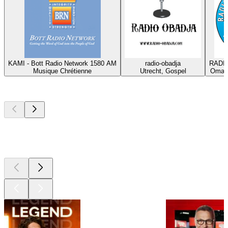
KAMI - Bott Radio Network 1580 AM
radio-obadja
RADIO
Musique Chrétienne
Utrecht, Gospel
Omaha
Les meilleurs
podcasts
Les meilleurs
podcasts
Les meilleurs
podcasts