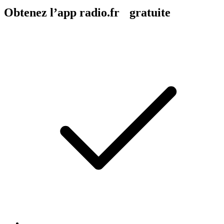
Obtenez l’app radio.fr gratuite