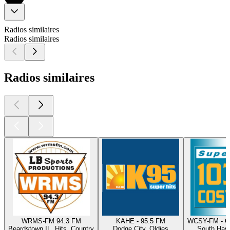
Radios similaires
Radios similaires
Radios similaires
WRMS-FM 94.3 FM
KAHE - 95.5 FM
WCSY-FM - C
Beardstown IL, Hits, Country
Dodge City, Oldies
South Have