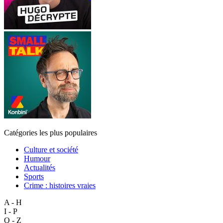
Catégories les plus populaires
Culture et société
Humour
Actualités
Sports
Crime : histoires vraies
A - H
I - P
Q - Z