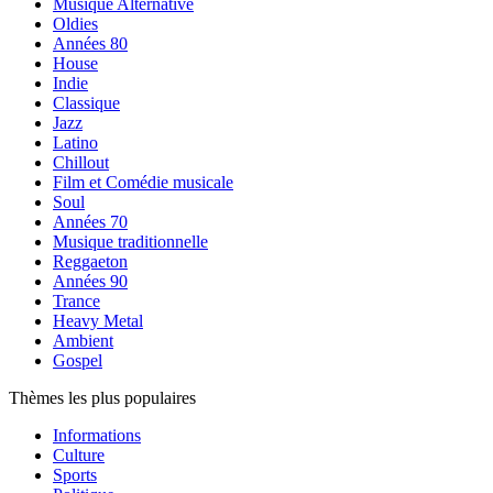
Musique Alternative
Oldies
Années 80
House
Indie
Classique
Jazz
Latino
Chillout
Film et Comédie musicale
Soul
Années 70
Musique traditionnelle
Reggaeton
Années 90
Trance
Heavy Metal
Ambient
Gospel
Thèmes les plus populaires
Informations
Culture
Sports