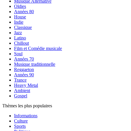
Musique Alternative
Oldies
Années 80
House
Indie
Classique
Jazz
Latino
Chillout
Film et Comédie musicale
Soul
Années 70
Musique traditionnelle
Reggaeton
Années 90
Trance
Heavy Metal
Ambient
Gospel
Thèmes les plus populaires
Informations
Culture
Sports