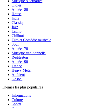
Musique Alternative
Oldies
Années 80
House
Indie
Classique
Jazz
Latino
Chillout
Film et Comédie musicale
Soul
Années 70
Musique traditionnelle
Reggaeton
Années 90
Trance
Heavy Metal
Ambient
Gospel
Thèmes les plus populaires
Informations
Culture
Sports