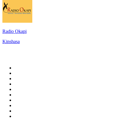
Radio Okapi
Kinshasa
Top 100 sur
radio.fr
1
.
RMC Info Talk Sport
2
.
RTL
3
.
France Info
4
.
Europe 1
5
.
France Inter
6
.
Radio FREE DOM
7
.
NOSTALGIE
8
.
Tropiques FM
9
.
CHERIE FM
10
.
RTL2
Top 100 des podcasts en
France