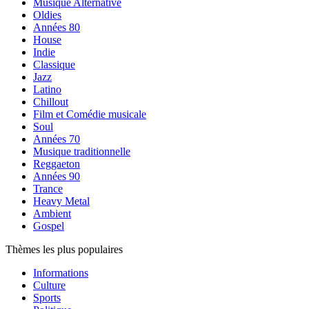
Musique Alternative
Oldies
Années 80
House
Indie
Classique
Jazz
Latino
Chillout
Film et Comédie musicale
Soul
Années 70
Musique traditionnelle
Reggaeton
Années 90
Trance
Heavy Metal
Ambient
Gospel
Thèmes les plus populaires
Informations
Culture
Sports