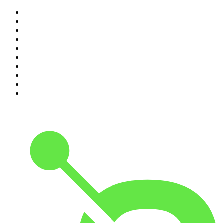
1
.
LEGEND
2
.
Les Grosses Têtes
3
.
L'After Foot
4
.
Hondelatte Raconte
5
.
Entrez dans l'Histoire
6
.
Les grands dossiers de l'Histoire par Franck Ferrand
7
.
L'Heure Du Crime
8
.
Transfert
9
.
HugoDécrypte - Actus et interviews
10
.
Small Talk - Konbini