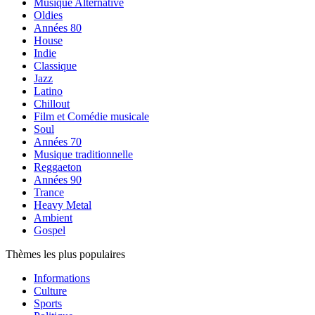
Musique Alternative
Oldies
Années 80
House
Indie
Classique
Jazz
Latino
Chillout
Film et Comédie musicale
Soul
Années 70
Musique traditionnelle
Reggaeton
Années 90
Trance
Heavy Metal
Ambient
Gospel
Thèmes les plus populaires
Informations
Culture
Sports