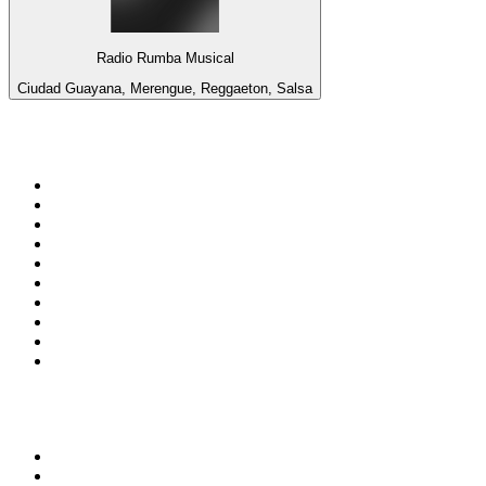
Radio Rumba Musical
Ciudad Guayana, Merengue, Reggaeton, Salsa
Top 100 sur
radio.fr
1
.
RTL
2
.
RMC Info Talk Sport
3
.
France Info
4
.
Europe 1
5
.
France Inter
6
.
Radio FREE DOM
7
.
NOSTALGIE
8
.
Tropiques FM
9
.
CHERIE FM
10
.
RTL2
Top 100 des podcasts en
France
1
.
LEGEND
2
.
Les Grosses Têtes