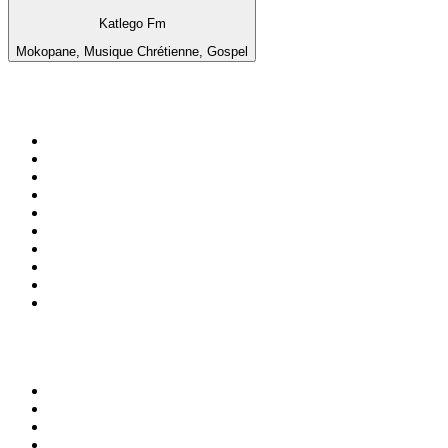
Katlego Fm
Mokopane, Musique Chrétienne, Gospel
Top 100 sur
radio.fr
1
.
RMC Info Talk Sport
2
.
RTL
3
.
France Info
4
.
Europe 1
5
.
France Inter
6
.
Radio FREE DOM
7
.
NOSTALGIE
8
.
Tropiques FM
9
.
CHERIE FM
10
.
RTL2
Top 100 des podcasts en
France
1
.
LEGEND
2
.
Les Grosses Têtes
3
.
L'After Foot
4
.
Hondelatte Raconte