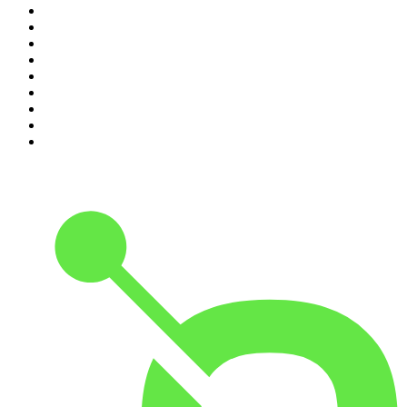
2
.
Les Grosses Têtes
3
.
L'After Foot
4
.
Hondelatte Raconte
5
.
Entrez dans l'Histoire
6
.
Les grands dossiers de l'Histoire par Franck Ferrand
7
.
L'Heure Du Crime
8
.
Crime story
9
.
HugoDécrypte - Actus et interviews
10
.
Small Talk - Konbini