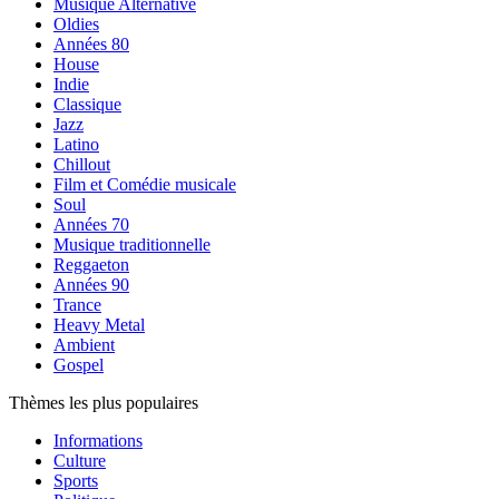
Musique Alternative
Oldies
Années 80
House
Indie
Classique
Jazz
Latino
Chillout
Film et Comédie musicale
Soul
Années 70
Musique traditionnelle
Reggaeton
Années 90
Trance
Heavy Metal
Ambient
Gospel
Thèmes les plus populaires
Informations
Culture
Sports